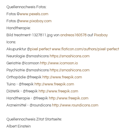
Quellennachweis Fotos:
Fotos ©
www.pexels.com
Fotos @
www.pixabay.com
Handtherapie:
Bild treatment-1327811.jpg von
andreas160578
auf
Pixabay
Icons:
Akupunktur @
pixel perfect www.flaticon.com/authors/pixel-perfect
Neurologie @smashicons
https://smashicons.com
Geriatrie @icomoon
http://www.icomoon.io
Psychiatrie @smashicons
https://smashicons.com
Orthopädie @freepik
http://www.freepik.com
Tuina - @freepik
http://www.freepik.com
Diätetik - @freepik
http://www.freepik.com
Handtherapie - @freepik
http://www.freepik.com
Arzneimittel - @roundicons
http://www.roundicons.com
Quellennachweis Zitat Startseite:
Albert Einstein